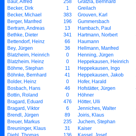
Baur, Alfred
258
Gratzla, Bernhard
Becker, Dirk
1
Greilach
Becker, Michael
383
Grouven, Karl
Berger, Manfred
196
Gummersbach
Bertram, Andreas
13
Hambach, Paul
Bethke, Dieter
341
Hartmann, Norbert
Bettendorf, Heinz
66
Haumann
Bey, Jürgen
36
Hellmann, Manfred
Blatzheim, Heinrich
0
Henning, Jürgen
Blatzheim. Heinz
0
Heppekausen, Heinrich
Böhme, Stephan
11
Heppekausen, Ingo
Böhnke, Bernhard
41
Heppekausen, Jakob
Bolder, Heinz
0
Hofer, Harald
Bosbach, Hans
46
Hofstätter, Jürgen
Bottin, Roland
0
Höhner
Bragard, Eduard
476
Hötter, Ulli
Bragard, Viktor
6
Jenniches, Walter
Brendl, Jürgen
89
Joiris, Klaus
Breuer, Markus
235
Juchem, Stephan
Breuninger, Klaus
31
Kaiser
Diehl, Thomas
136
Kassel, Josef