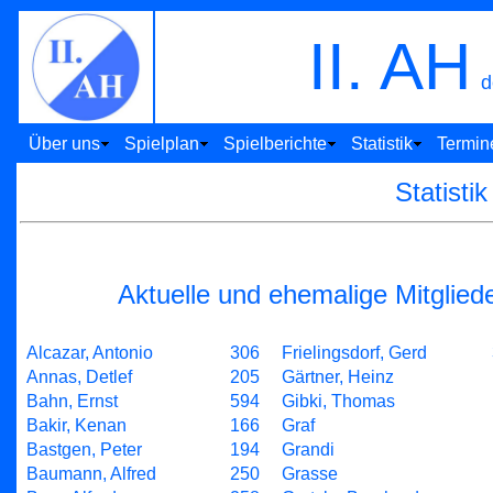
II. AH
d
Über uns
Spielplan
Spielberichte
Statistik
Termin
Statisti
Aktuelle und ehemalige Mitgliede
Alcazar, Antonio
306
Frielingsdorf, Gerd
Annas, Detlef
205
Gärtner, Heinz
Bahn, Ernst
594
Gibki, Thomas
Bakir, Kenan
166
Graf
Bastgen, Peter
194
Grandi
Baumann, Alfred
250
Grasse